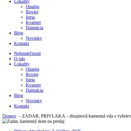
Lokality
Opatija
Rovinj
Istria
Kvarner
Dalmácia
Blog
Novinky
Kontakt
Nehnuteľnosti
O nás
Lokality
Opatija
Rovinj
Istria
Kvarner
Dalmácia
Blog
Novinky
Kontakt
Domov
ZADAR, PRIVLAKA – dizajnová kamenná vila s vyhriev