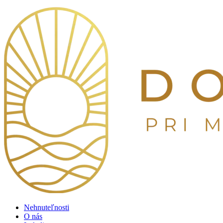
Preskočiť
na
obsah
Nehnuteľnosti
O nás