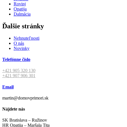
Rovinj
Opatija
Dalmácia
Ďalšie stránky
Nehnuteľnosti
O nás
Novinky
Telefónne číslo
+421 905 320 130
+421 907 906 301
Email
martin@domovprimori.sk
Nájdete nás
SK Bratislava – Ružinov
HR Opatija – Maršala Tita