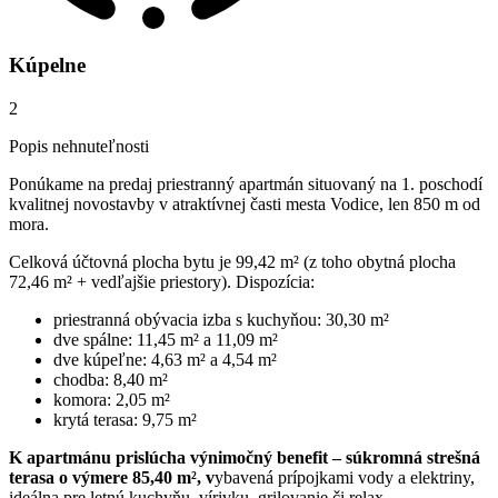
Kúpelne
2
Popis nehnuteľnosti
Ponúkame na predaj priestranný apartmán situovaný na 1. poschodí
kvalitnej novostavby v atraktívnej časti mesta Vodice, len 850 m od
mora.
Celková účtovná plocha bytu je 99,42 m² (z toho obytná plocha
72,46 m² + vedľajšie priestory). Dispozícia:
priestranná obývacia izba s kuchyňou: 30,30 m²
dve spálne: 11,45 m² a 11,09 m²
dve kúpeľne: 4,63 m² a 4,54 m²
chodba: 8,40 m²
komora: 2,05 m²
krytá terasa: 9,75 m²
K apartmánu prislúcha výnimočný benefit – súkromná strešná
terasa o výmere 85,40 m², v
ybavená prípojkami vody a elektriny,
ideálna pre letnú kuchyňu, vírivku, grilovanie či relax.