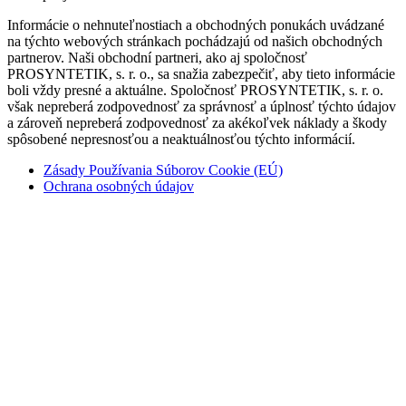
Informácie o nehnuteľnostiach a obchodných ponukách uvádzané
na týchto webových stránkach pochádzajú od našich obchodných
partnerov. Naši obchodní partneri, ako aj spoločnosť
PROSYNTETIK, s. r. o., sa snažia zabezpečiť, aby tieto informácie
boli vždy presné a aktuálne. Spoločnosť PROSYNTETIK, s. r. o.
však nepreberá zodpovednosť za správnosť a úplnosť týchto údajov
a zároveň nepreberá zodpovednosť za akékoľvek náklady a škody
spôsobené nepresnosťou a neaktuálnosťou týchto informácií.
Zásady Používania Súborov Cookie (EÚ)
Ochrana osobných údajov
Copyright © domovprimori.sk | Vytvorili
NEW WAY