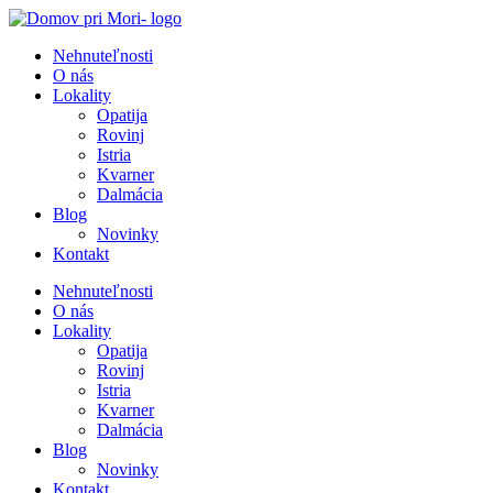
Preskočiť
na
Nehnuteľnosti
obsah
O nás
Lokality
Opatija
Rovinj
Istria
Kvarner
Dalmácia
Blog
Novinky
Kontakt
Nehnuteľnosti
O nás
Lokality
Opatija
Rovinj
Istria
Kvarner
Dalmácia
Blog
Novinky
Kontakt