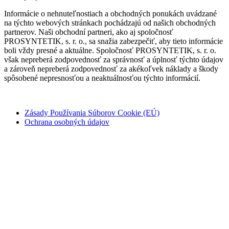
Informácie o nehnuteľnostiach a obchodných ponukách uvádzané
na týchto webových stránkach pochádzajú od našich obchodných
partnerov. Naši obchodní partneri, ako aj spoločnosť
PROSYNTETIK, s. r. o., sa snažia zabezpečiť, aby tieto informácie
boli vždy presné a aktuálne. Spoločnosť PROSYNTETIK, s. r. o.
však nepreberá zodpovednosť za správnosť a úplnosť týchto údajov
a zároveň nepreberá zodpovednosť za akékoľvek náklady a škody
spôsobené nepresnosťou a neaktuálnosťou týchto informácií.
Copyright © domovprimori.sk | Vytvorili
NEW WAY
Zásady Používania Súborov Cookie (EÚ)
Ochrana osobných údajov