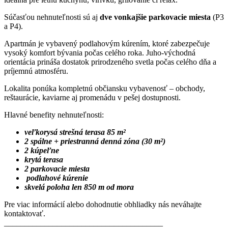
Súčasťou nehnuteľnosti sú aj
dve vonkajšie parkovacie miesta
(P3
a P4).
Apartmán je vybavený podlahovým kúrením, ktoré zabezpečuje
vysoký komfort bývania počas celého roka. Juho-východná
orientácia prináša dostatok prirodzeného svetla počas celého dňa a
príjemnú atmosféru.
Lokalita ponúka kompletnú občiansku vybavenosť – obchody,
reštaurácie, kaviarne aj promenádu v pešej dostupnosti.
Hlavné benefity nehnuteľnosti:
veľkorysá strešná terasa 85 m²
2 spálne + priestranná denná zóna (30 m²)
2 kúpeľne
krytá terasa
2 parkovacie miesta
podlahové kúrenie
skvelá poloha len 850 m od mora
Pre viac informácií alebo dohodnutie obhliadky nás neváhajte
kontaktovať.
_______________________________________