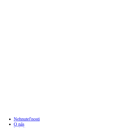
Preskočiť
na
obsah
Nehnuteľnosti
O nás