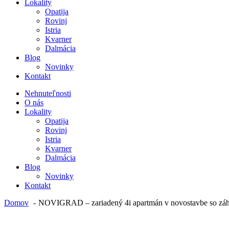
Lokality
Opatija
Rovinj
Istria
Kvarner
Dalmácia
Blog
Novinky
Kontakt
Nehnuteľnosti
O nás
Lokality
Opatija
Rovinj
Istria
Kvarner
Dalmácia
Blog
Novinky
Kontakt
Domov
NOVIGRAD – zariadený 4i apartmán v novostavbe so zá